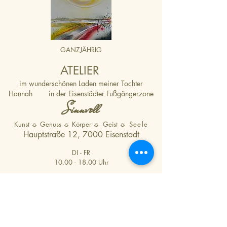
GANZJÄ
HRIG
ATELIER
im wunderschönen Laden meiner Tochter
Hannah
in der Eisenstädter Fußgängerzone
Sin
nvoll
Kunst
☼
Genuss
☼
Körper
☼
Geist
☼ Seele
Hauptstraße 12, 7000 Eisenstadt
DI - FR
10.00 - 18.00 Uhr
SA
10.00 - 16.00 Uhr