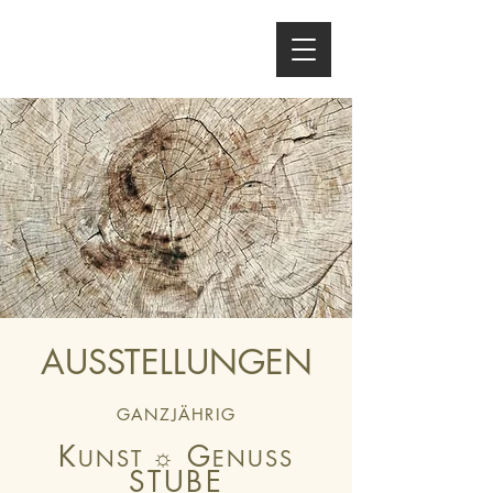
AUSSTELLUNGEN
GANZJ
ÄH
RIG
K
G
☼
UNST
ENUSS
STUBE